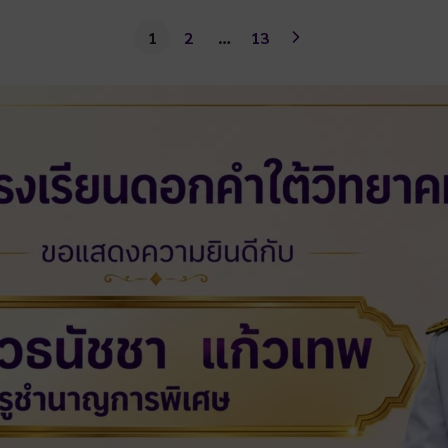
1
2
…
13