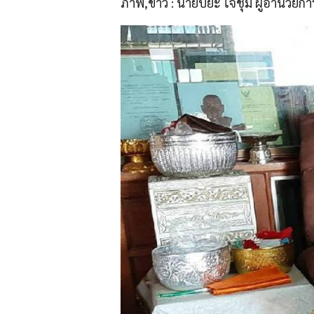
ภาพ,ข่าว : นายปิยะ ใจชุ่ม ผู้อำนวย