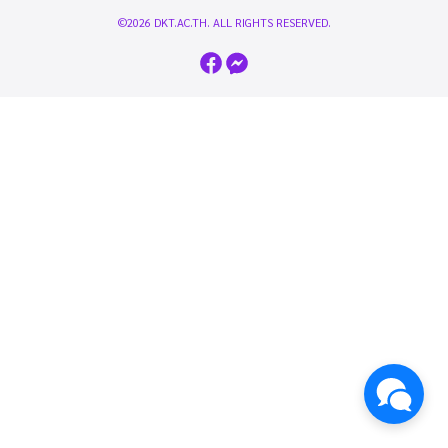
©2026 DKT.AC.TH. ALL RIGHTS RESERVED.